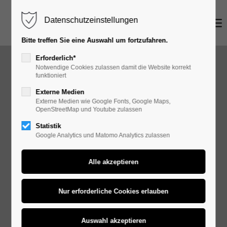
Datenschutzeinstellungen
Login
Bitte treffen Sie eine Auswahl um fortzufahren.
Benutzername
Erforderlich*
Notwendige Cookies zulassen damit die Website korrekt
funktioniert
Externe Medien
Passwort
Externe Medien wie Google Fonts, Google Maps,
OpenStreetMap und Youtube zulassen
Statistik
Google Analytics und Matomo Analytics zulassen
Anmelden
Register
|
Lost your password?
Support
Lorem ipsum dolor sit amet: