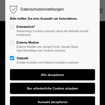
Datenschutzeinstellungen
Login
Bitte treffen Sie eine Auswahl um fortzufahren.
Benutzername
Erforderlich*
Notwendige Cookies zulassen damit die Website korrekt
funktioniert
Externe Medien
Passwort
Externe Medien wie Google Fonts, Google Maps,
OpenStreetMap und Youtube zulassen
Statistik
Google Analytics und Matomo Analytics zulassen
Anmelden
Register
|
Lost your password?
Support
Lorem ipsum dolor sit amet: