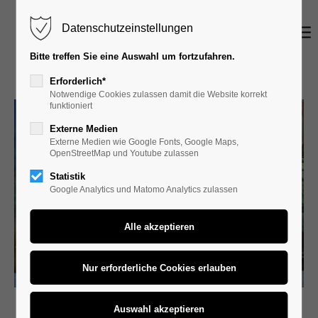
Datenschutzeinstellungen
Login
Bitte treffen Sie eine Auswahl um fortzufahren.
Benutzername
Erforderlich*
Notwendige Cookies zulassen damit die Website korrekt
funktioniert
Externe Medien
Passwort
Externe Medien wie Google Fonts, Google Maps,
OpenStreetMap und Youtube zulassen
Statistik
Google Analytics und Matomo Analytics zulassen
Anmelden
Register
|
Lost your password?
Support
Lorem ipsum dolor sit amet: