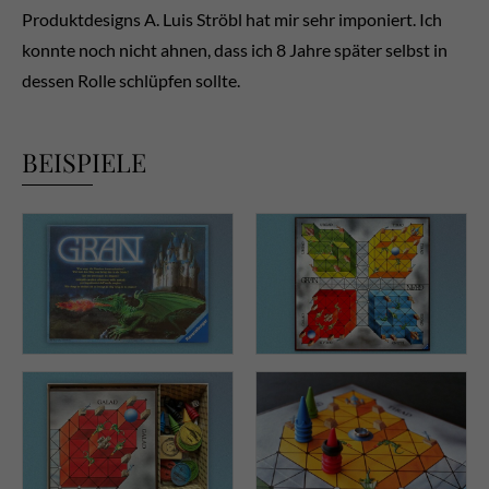
Produktdesigns A. Luis Ströbl hat mir sehr imponiert. Ich
konnte noch nicht ahnen, dass ich 8 Jahre später selbst in
dessen Rolle schlüpfen sollte.
BEISPIELE
Packungsdesign und Logo
Spielplan „GRAN“, Brettspiel,
„GRAN“, Brettspiel, Autoren:
Autoren: Kurt Feyerabend &
Kurt Feyerabend & Tom
Tom Ring, Art Direction: A.
Ring, Art Direction: A. Luis
Luis Ströbl, Redaktion: Frank
Ströbl, Redaktion: Frank
Soecknick, Illustration: Tom
Soecknick, Illustration: Tom
Ring.
Ring.
Innenansicht „GRAN“,
Spielszene „GRAN“,
Brettspiel, Autoren: Kurt
Brettspiel, Autoren: Kurt
Feyerabend & Tom Ring, Art
Feyerabend & Tom Ring, Art
Direction: A. Luis Ströbl,
Direction: A. Luis Ströbl,
Redaktion: Frank Soecknick,
Redaktion: Frank Soecknick,