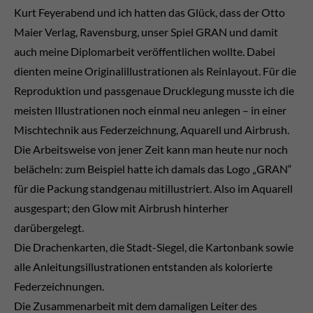
Drop us a line
Kurt Feyerabend und ich hatten das Glück, dass der Otto
info@yourdomain.com
Maier Verlag, Ravensburg, unser Spiel GRAN und damit
auch meine Diplomarbeit veröffentlichen wollte. Dabei
About us
dienten meine Originalillustrationen als Reinlayout. Für die
Reproduktion und passgenaue Drucklegung musste ich die
Lorem ipsum dolor sit amet, consectetuer adipiscing
meisten Illustrationen noch einmal neu anlegen – in einer
elit.
Mischtechnik aus Federzeichnung, Aquarell und Airbrush.
Aenean commodo ligula eget dolor. Aenean massa.
Die Arbeitsweise von jener Zeit kann man heute nur noch
Cum sociis natoque penatibus et magnis dis
belächeln: zum Beispiel hatte ich damals das Logo „GRAN“
parturient montes, nascetur ridiculus mus. Donec
für die Packung standgenau mitillustriert. Also im Aquarell
quam felis, ultricies nec.
ausgespart; den Glow mit Airbrush hinterher
darübergelegt.
Die Drachenkarten, die Stadt-Siegel, die Kartonbank sowie
alle Anleitungsillustrationen entstanden als kolorierte
Federzeichnungen.
Die Zusammenarbeit mit dem damaligen Leiter des