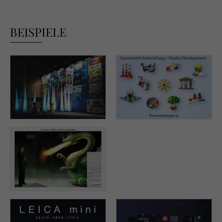
BEISPIELE
RAVENSBURGER AG, „125
RAVENSBURGER AG,
Jahre“, Fassadengestaltung,
„Vision 2020“, Keyvisuals,
Art Direction: Tom Ring,
Art Direction: Tom Ring,
Carola Pomnitz, 125 Jahre-
Illustration: Joachim Krause.
Logo: Steffi Brockschläger.
(Foto: Ravensburger)
SCHOTT GLASWERKE,
Mainz, „Pyran®“,
internationale
Imagekampagne, Agentur:
LÜRZER GMBH, Frankfurt,
Art Direction: Tom Ring,
Heinrich Thomas, Text:
Walter Lürzer, Illustration
Drache: Werner Ring, Fotos: