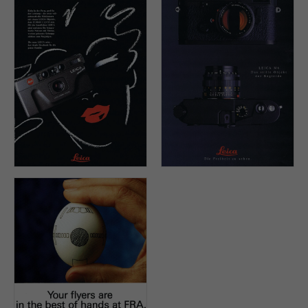
Stefan Kiess, Retusche:
Wolfgang Scheit.
LEICA CAMERA GMBH,
LEICA CAMERA GMBH,
Solms, Agentur: OGILVY &
Solms, Agentur: OGILVY &
MATHER FOCUS, Frankfurt,
MATHER FOCUS, Frankfurt,
Art Direction: Tom Ring,
Art Direction: Tom Ring,
Text: Frank Leithäuser,
Text: Frank Leithäuser, Foto:
Illustration: Chris Menke,
Clive Davis.
Foto: Horst Stiegler.
FLUGHAFEN FRANKFURT
MAIN AG, Agentur: OGILVY
& MATHER FOCUS,
Frankfurt, Art Direction:
Tom Ring, Text: Dr. Brigitte
Putz-Nowak, Foto