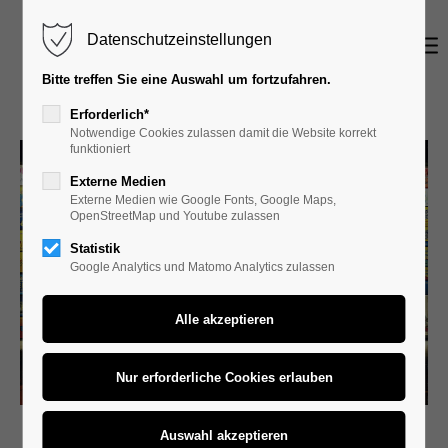
Datenschutzeinstellungen
Login
Bitte treffen Sie eine Auswahl um fortzufahren.
Benutzername
Erforderlich*
Notwendige Cookies zulassen damit die Website korrekt
funktioniert
Externe Medien
Passwort
Externe Medien wie Google Fonts, Google Maps,
OpenStreetMap und Youtube zulassen
Statistik
Google Analytics und Matomo Analytics zulassen
Anmelden
Register
|
Lost your password?
Support
Lorem ipsum dolor sit amet: