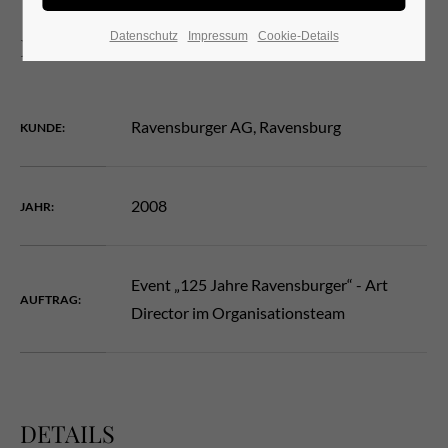
Datenschutz
Impressum
Cookie-Details
BERATUNG
24h
/ 365days
Ravensburger AG, Ravensburg
KUNDE:
We offer support for our customers
Mon - Fri 8:00am - 5:00pm
(GMT +1)
2008
JAHR:
Get in touch
Cybersteel Inc.
Event „125 Jahre Ravensburger“ - Art
AUFTRAG:
376-293 City Road, Suite 600
Director im Organisationsteam
San Francisco, CA 94102
Have any questions?
+44 1234 567 890
DETAILS