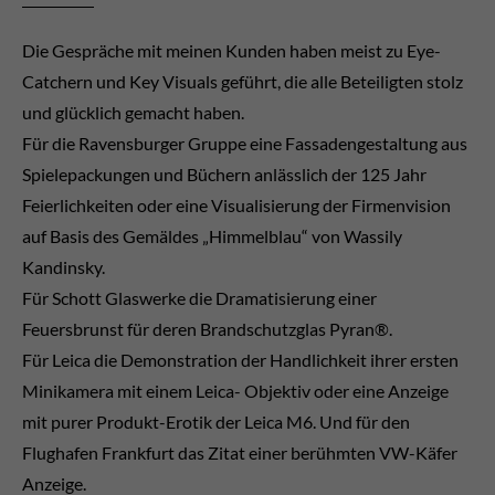
Drop us a line
info@yourdomain.com
Die Gespräche mit meinen Kunden haben meist zu Eye-
Catchern und Key Visuals geführt, die alle Beteiligten stolz
About us
und glücklich gemacht haben.
Für die Ravensburger Gruppe eine Fassadengestaltung aus
Lorem ipsum dolor sit amet, consectetuer adipiscing
Spielepackungen und Büchern anlässlich der 125 Jahr
elit.
Feierlichkeiten oder eine Visualisierung der Firmenvision
Aenean commodo ligula eget dolor. Aenean massa.
auf Basis des Gemäldes „Himmelblau“ von Wassily
Cum sociis natoque penatibus et magnis dis
Kandinsky.
parturient montes, nascetur ridiculus mus. Donec
Für Schott Glaswerke die Dramatisierung einer
quam felis, ultricies nec.
Feuersbrunst für deren Brandschutzglas Pyran®.
Für Leica die Demonstration der Handlichkeit ihrer ersten
Minikamera mit einem Leica- Objektiv oder eine Anzeige
mit purer Produkt-Erotik der Leica M6. Und für den
Flughafen Frankfurt das Zitat einer berühmten VW-Käfer
Anzeige.